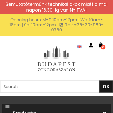
Bemutatótermünk technikai okok miatt a mai
napon 16.30-ig van NYITVA!
Opening hours: M-F: 10am-17pm | We: 10am-
18pm | Sa: 10am-12pm
Tel.: +36-30-989-
0760
0
Products