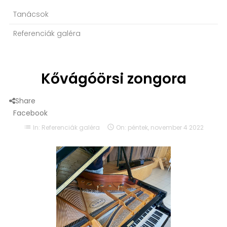
Tanácsok
Referenciák galéra
Kővágóörsi zongora
Share
Facebook
list
In:
Referenciák galéra

On:
péntek,
november
4
2022