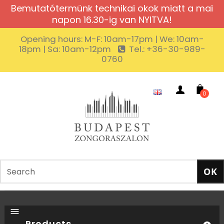
Bemutatótermünk technikai okok miatt a mai
napon 16.30-ig van NYITVA!
Opening hours: M-F: 10am-17pm | We: 10am-
18pm | Sa: 10am-12pm
Tel.: +36-30-989-
0760
0
Products