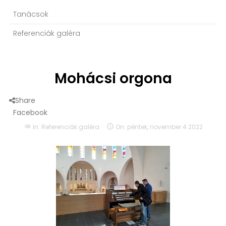
Tanácsok
Referenciák galéra
Mohácsi orgona
Share
Facebook
list
In:
Referenciák galéra

On:
péntek,
november
4
2022