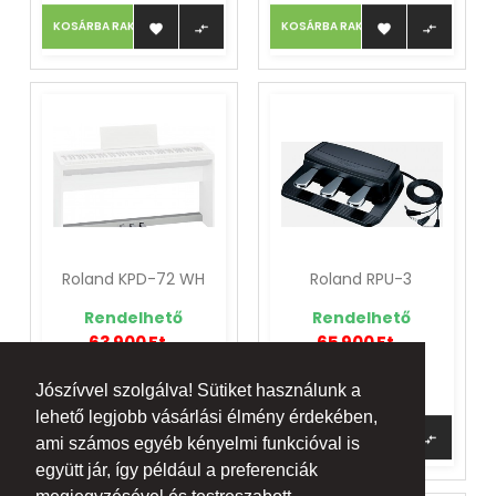
KOSÁRBA RAKOM
KOSÁRBA RAKOM




Roland KPD-72 WH
Roland RPU-3
Rendelhető
Rendelhető
63 900 Ft
65 900 Ft
Jószívvel szolgálva! Sütiket használunk a
lehető legjobb vásárlási élmény érdekében,
KOSÁRBA RAKOM
KOSÁRBA RAKOM




ami számos egyéb kényelmi funkcióval is
együtt jár, így például a preferenciák