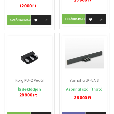
23 900 Ft
12 000 Ft
KOSÁRBA RAKOM
KOSÁRBA RAKOM




Korg PU-2 Pedál
Yamaha LP-5A B
Érdeklődjön
Azonnal szállítható
29 900 Ft
35 000 Ft