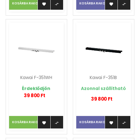
KOSÁRBA RAKOM
KOSÁRBA RAKOM




Kawai F-351WH
Kawai F-351B
Érdeklődjön
Azonnal szállítható
39 800 Ft
39 800 Ft
KOSÁRBA RAKOM
KOSÁRBA RAKOM



