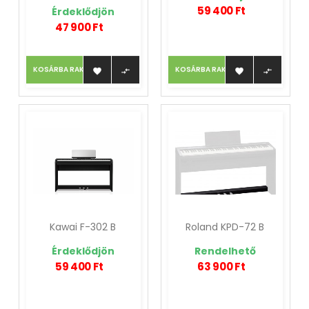
59 400 Ft
Érdeklődjön
47 900 Ft
KOSÁRBA RAKOM
KOSÁRBA RAKOM




Kawai F-302 B
Roland KPD-72 B
Érdeklődjön
Rendelhető
59 400 Ft
63 900 Ft