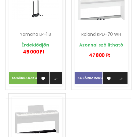
Yamaha LP-1 B
Roland KPD-70 WH
Érdeklődjön
Azonnal szállítható
45 000 Ft
47 800 Ft
KOSÁRBA RAKOM
KOSÁRBA RAKOM



