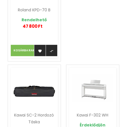
Roland KPD-70 B
Rendelhető
47 800 Ft
KOSÁRBA RAKOM


Kawai SC-2 Hordozó
Kawai F-302 WH
Táska
Érdeklődjön