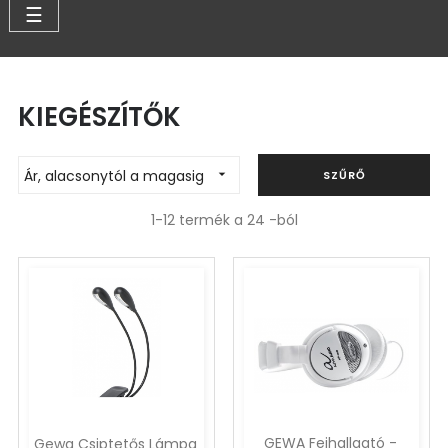
Váltás
☰
a
navigációhoz
KIEGÉSZÍTŐK
Ár, alacsonytól a magasig

SZŰRŐ
1-12 termék a 24 -ból
GEWA Fejhallgató -
Gewa Csiptetős Lámpa