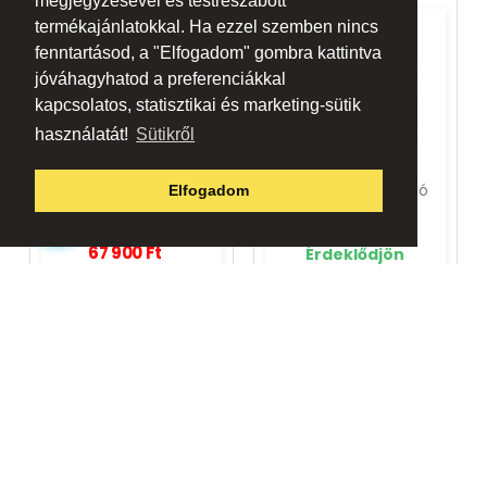
megjegyzésével és testreszabott
termékajánlatokkal. Ha ezzel szemben nincs
fenntartásod, a "Elfogadom" gombra kattintva
jóváhagyhatod a preferenciákkal
kapcsolatos, statisztikai és marketing-sütik
használatát!
Sütikről
Roland CB-B88V2
Kawai SC-1 Hordozó
Elfogadom
Táska
Rendelhető
67 900 Ft
Érdeklődjön
69 900 Ft
KOSÁRBA RAKOM
KOSÁRBA RAKOM



