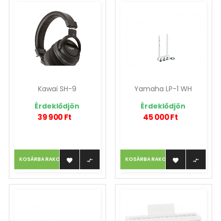
Kawai SH-9
Yamaha LP-1 WH
Érdeklődjön
Érdeklődjön
39 900 Ft
45 000 Ft
KOSÁRBA RAKOM
KOSÁRBA RAKOM



