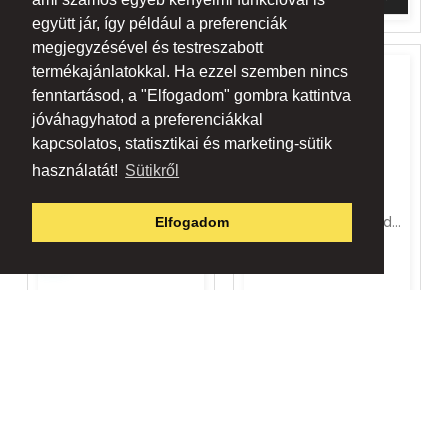
együtt jár, így például a preferenciák
megjegyzésével és testreszabott
termékajánlatokkal. Ha ezzel szemben nincs
fenntartásod, a "Elfogadom" gombra kattintva
jóváhagyhatod a preferenciákkal
kapcsolatos, statisztikai és marketing-sütik
használatát!
Sütikről
Bösendorfer Limited...
Bösendorfer Limited...
Elfogadom
Ár: kérésre
Ár: kérésre
KOSÁRBA RAKOM
KOSÁRBA RAKOM



