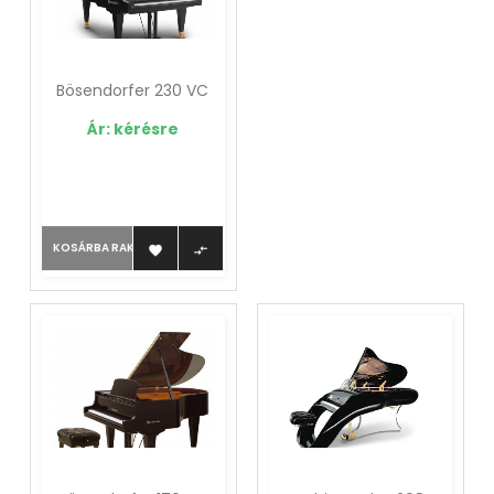
Bösendorfer 230 VC
Ár: kérésre
KOSÁRBA RAKOM

