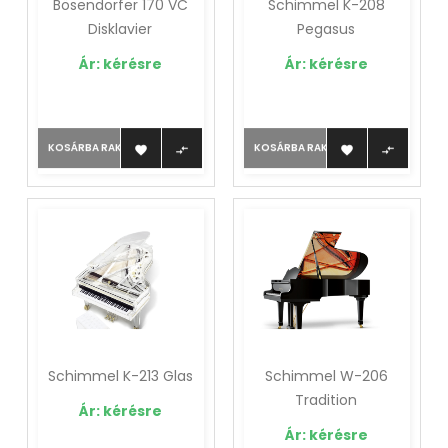
Bösendorfer 170 VC
Schimmel K-208
Disklavier
Pegasus
Ár: kérésre
Ár: kérésre
KOSÁRBA RAKOM
KOSÁRBA RAKOM




Schimmel K-213 Glas
Schimmel W-206
Tradition
Ár: kérésre
Ár: kérésre