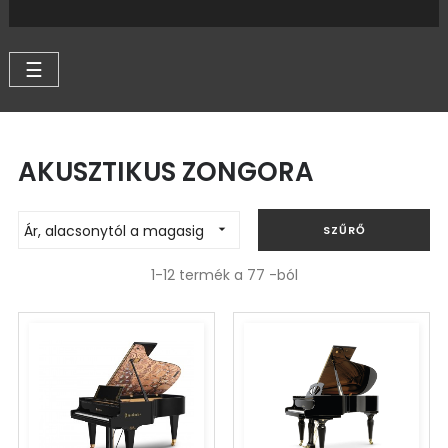
Váltás
☰
a
navigációhoz
AKUSZTIKUS ZONGORA
Ár, alacsonytól a magasig

SZŰRŐ
1-12 termék a 77 -ból