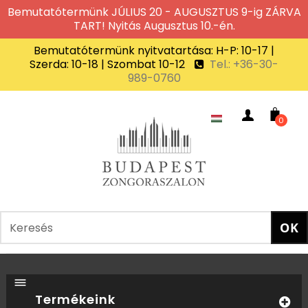
Bemutatótermünk JÚLIUS 20 - AUGUSZTUS 9-ig ZÁRVA
TART! Nyitás Augusztus 10.-én.
Bemutatótermünk nyitvatartása: H-P: 10-17 |
Szerda: 10-18 | Szombat 10-12
Tel.: +36-30-
989-0760
0
Termékeink