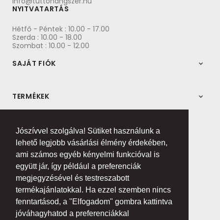
info@tuttohangszer.hu
NYITVATARTÁS
Hétfő - Péntek : 10.00 - 17.00
Szerda : 10.00 - 18.00
Szombat : 10.00 - 12.00
SAJÁT FIÓK

TERMÉKEK

COFIDIS EXPRESSZ ONLINE ÁRUHITEL
Jószívvel szolgálva! Sütiket használunk a
lehető legjobb vásárlási élmény érdekében,
ami számos egyéb kényelmi funkcióval is
együtt jár, így például a preferenciák
megjegyzésével és testreszabott
termékajánlatokkal. Ha ezzel szemben nincs
fenntartásod, a "Elfogadom" gombra kattintva
jóváhagyhatod a preferenciákkal