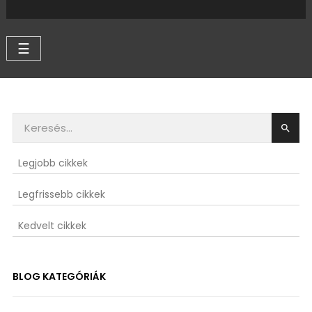
Váltás
☰
a
navigációhoz

Legjobb cikkek
Legfrissebb cikkek
Kedvelt cikkek
BLOG KATEGÓRIÁK