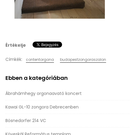
Értékelje
Címkék:
contentorgona
budapestzongoraszalon
Ebben a kategóriában
Ábrahámhegy orgonaavató koncert
Kawai GL-10 zongora Debrecenben
Bösnedorfer 214 VC
Köveskál Református templom