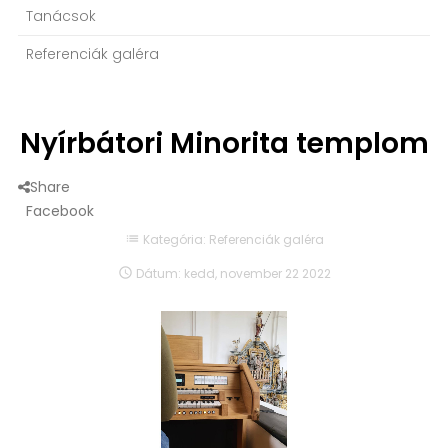
Tanácsok
Referenciák galéra
Nyírbátori Minorita templom
Share
Facebook
list
Kategória:
Referenciák galéra

Dátum:
kedd,
november
22
2022